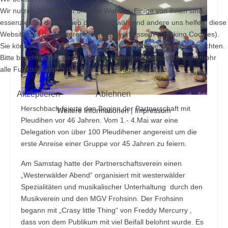
Wir nutzen Cookies auf unserer Website. Einige von ihnen sind
essenziell für den Betrieb der Seite, während andere uns helfen, diese
Website und die Nutzererfahrung zu verbessern (Tracking Cookies).
Sie können selbst entscheiden, ob Sie die Cookies zulassen möchten.
Bitte beachten Sie, dass bei einer Ablehnung womöglich nicht mehr
alle Funktionalitäten der Seite zur Verfügung stehen.
Akzeptieren
Ablehnen
Herschbach feierte den Beginn der Partnerschaft mit
Weitere Informationen
|
Impressum
Pleudihen vor 46 Jahren. Vom 1.- 4.Mai war eine
Delegation von über 100 Pleudihener angereist um die
erste Anreise einer Gruppe vor 45 Jahren zu feiern.
Am Samstag hatte der Partnerschaftsverein einen
„Westerwälder Abend“ organisiert mit westerwälder
Spezialitäten und musikalischer Unterhaltung durch den
Musikverein und den MGV Frohsinn. Der Frohsinn
begann mit „Crasy little Thing“ von Freddy Mercurry ,
dass von dem Publikum mit viel Beifall belohnt wurde. Es