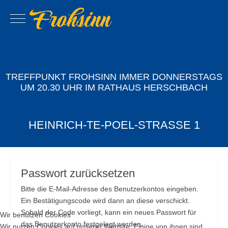
Mobile Menu Toggle
TREFFPUNKT FROHSINN IMMER DONNERSTAGS
UM 20.30 UHR IM RATHAUS HERSCHBACH
HEINRICH-TE-POEL-STRASSE 1
Passwort zurücksetzen
Bitte die E-Mail-Adresse des Benutzerkontos eingeben.
Ein Bestätigungscode wird dann an diese verschickt.
Sobald der Code vorliegt, kann ein neues Passwort für
Wir benutzen Cookies
das Benutzerkonto festgelegt werden.
Wir nutzen Cookies auf unserer Website. Einige von ihnen sind